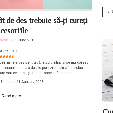
R
t de des trebuie să-ți cureți
cesoriile
atenie
03 June 2019
R RATING:
4.5
/
5
AL VOTES: 2
speli hainele des pentru că le porți zilnic și se murdăresc,
accesoriile pe care deși le porți zilnic uiți că ar trebui
ate sau cel puțin șterse aproape la fel de des.
t Updated: 11 January 2023
Read more …
Cum