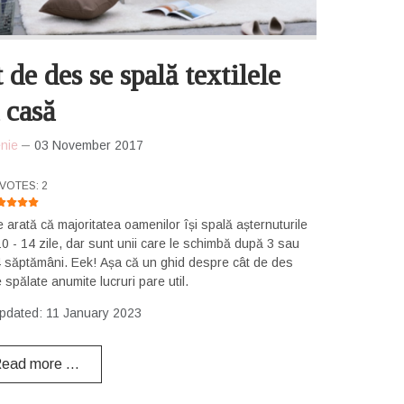
 de des se spală textilele
 casă
nie
03 November 2017
RATING:
5
/
5
VOTES: 2
le arată că majoritatea oamenilor își spală așternuturile
0 - 14 zile, dar sunt unii care le schimbă după 3 sau
4 săptămâni. Eek! Așa că un ghid despre cât de des
 spălate anumite lucruri pare util.
pdated: 11 January 2023
ead more …