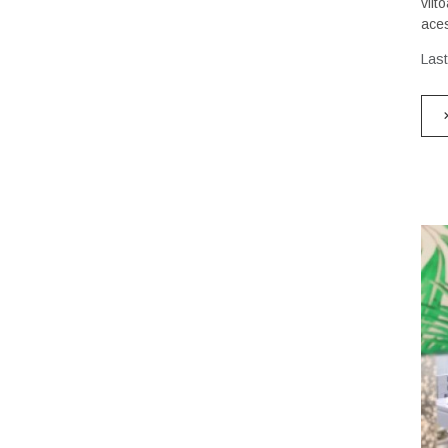
viit
aces
Las