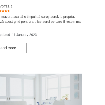
RATING:
4.5
/
5
VOTES: 2
rimavara așa că e timpul să cureți aerul, la propriu.
ă acest ghid pentru a-ți fce aerul pe care îl respiri mai
pdated: 11 January 2023
ead more …