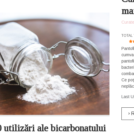
mai
Curate
USER 
TOTAL 
Pantof
cumva 
pantof
bacteri
combat
Ce poț
neplăc
Last U
R
 utilizări ale bicarbonatului