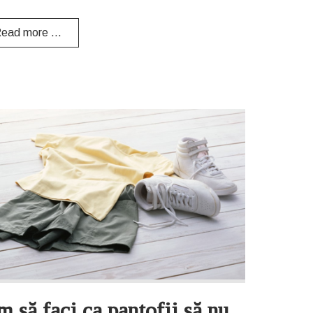
ead more …
 să faci ca pantofii să nu