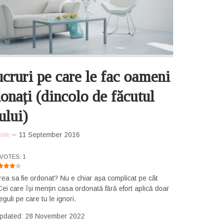
ucruri pe care le fac oameni
onați (dincolo de făcutul
ului)
nie
11 September 2016
RATING:
4
/
5
VOTES: 1
rea sa fie ordonat? Nu e chiar așa complicat pe cât
Cei care își mențin casa ordonată fără efort aplică doar
eguli pe care tu le ignori.
Updated: 28 November 2022