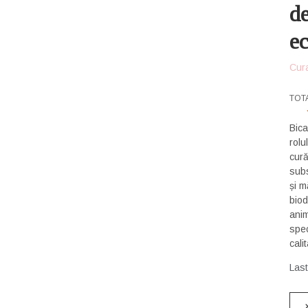
de
e
Cur
USE
TOT
Bica
rolu
cură
subs
și m
biod
animalele
spec
cali
Las