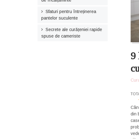
de încălțăminte
Sfaturi pentru întreținerea
pantelor suculente
Secrete ale curățeniei rapide
spuse de cameriste
9 
cu
Cur
USE
TOT
Când
din 
case
prob
vede