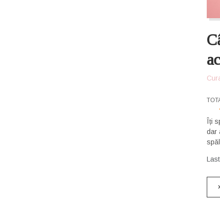
Câ
ac
Cur
USE
TOT
Îți 
dar 
spăl
Las