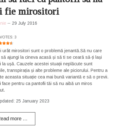
 fie mirositori
nie
29 July 2016
RATING:
4.5
/
5
VOTES: 3
ii urât mirositori sunt o problemă jenantă.Să nu care
să ajungi la cineva acasă și să ti se ceară să-ți lași
ii la ușă. Cauzele acestei stuații neplăcute sunt
ile, transpirația și alte probleme ale piciorului. Pentru a
e aceasta situație cea mai bună variantă e să o previi.
i face pentru ca pantofii tăi să nu aibă un miros
ut.
pdated: 25 January 2023
ead more …