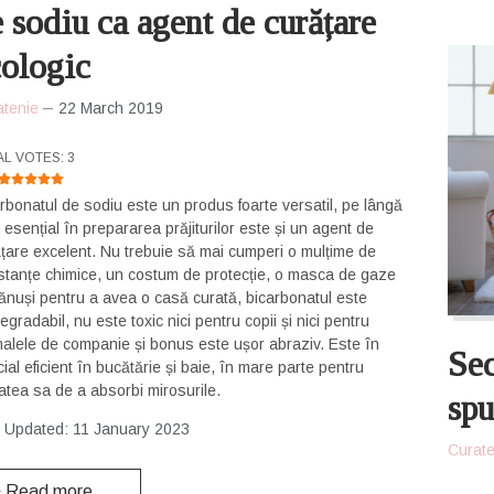
 sodiu ca agent de curățare
cologic
atenie
22 March 2019
R RATING:
5
/
5
AL VOTES: 3
rbonatul de sodiu este un produs foarte versatil, pe lângă
l esențial în prepararea prăjiturilor este și un agent de
țare excelent. Nu trebuie să mai cumperi o mulțime de
tanțe chimice, un costum de protecție, o masca de gaze
ănuși pentru a avea o casă curată, bicarbonatul este
egradabil, nu este toxic nici pentru copii și nici pentru
 de companie și bonus este ușor abraziv. Este în
Sec
ial eficient în bucătărie și baie, în mare parte pentru
tatea sa de a absorbi mirosurile.
spu
t Updated: 11 January 2023
Curate
Read more …