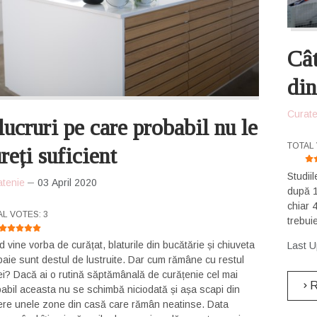
Cât
din
Curate
lucruri pe care probabil nu le
USER 
TOTAL 
reți suficient
Studii
atenie
03 April 2020
după 1
chiar 
R RATING:
5
/
5
AL VOTES: 3
trebuie
 vine vorba de curățat, blaturile din bucătărie și chiuveta
Last U
baie sunt destul de lustruite. Dar cum rămâne cu restul
i? Dacă ai o rutină săptămânală de curățenie cel mai
R
abil aceasta nu se schimbă niciodată și așa scapi din
re unele zone din casă care rămân neatinse. Data