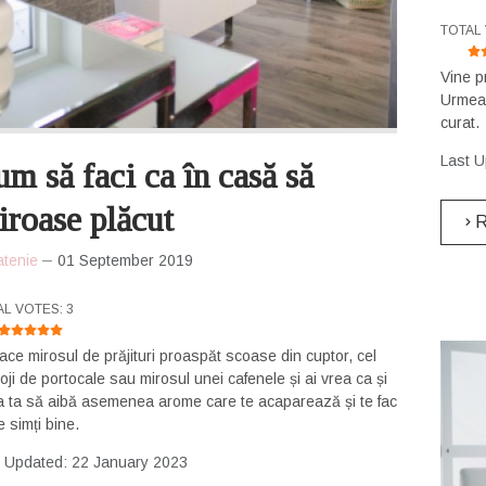
USER 
TOTAL 
Vine p
Urmeaz
curat.
Last U
m să faci ca în casă să
roase plăcut
R
atenie
01 September 2019
R RATING:
5
/
5
AL VOTES: 3
place mirosul de prăjituri proaspăt scoase din cuptor, cel
oji de portocale sau mirosul unei cafenele și ai vrea ca și
 ta să aibă asemenea arome care te acaparează și te fac
e simți bine.
t Updated: 22 January 2023