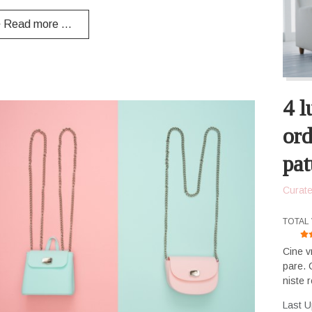
Read more …
4 l
ord
pat
Curate
USER 
TOTAL 
Cine v
pare. 
niste r
Last 