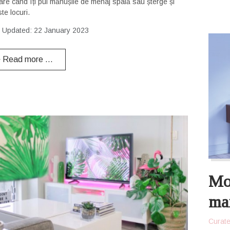
oare când îți pui mănușile de menaj spală sau șterge și
te locuri.
t Updated: 22 January 2023
Read more …
Mod
mai
Curate