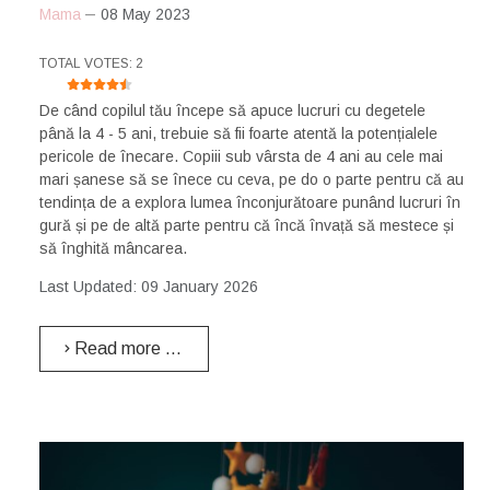
Mama
08 May 2023
USER RATING:
4.5
/
5
TOTAL VOTES: 2
De când copilul tău începe să apuce lucruri cu degetele
până la 4 - 5 ani, trebuie să fii foarte atentă la potențialele
pericole de înecare. Copiii sub vârsta de 4 ani au cele mai
mari șanese să se înece cu ceva, pe do o parte pentru că au
tendința de a explora lumea înconjurătoare punând lucruri în
gură și pe de altă parte pentru că încă învață să mestece și
să înghită mâncarea.
Last Updated: 09 January 2026
Read more …