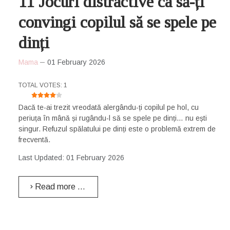
11 Jocuri distractive ca să-ți
convingi copilul să se spele pe
dinți
Mama
01 February 2026
USER RATING:
4
/
5
TOTAL VOTES: 1
Dacă te-ai trezit vreodată alergându-ți copilul pe hol, cu
periuța în mână și rugându-l să se spele pe dinți… nu ești
singur. Refuzul spălatului pe dinți este o problemă extrem de
frecventă.
Last Updated: 01 February 2026
Read more …