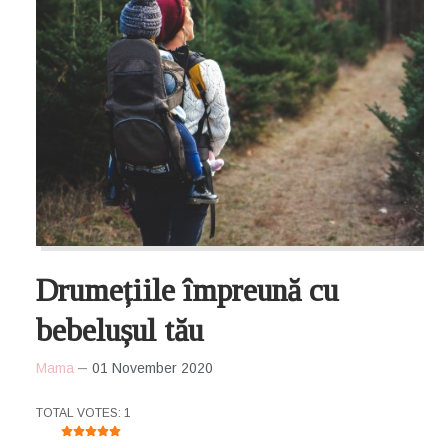
Drumețiile împreună cu
bebelușul tău
Mama
01 November 2020
USER RATING:
5
/
5
TOTAL VOTES: 1