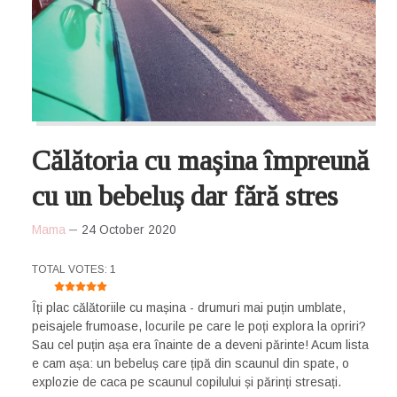
Călătoria cu mașina împreună
cu un bebeluș dar fără stres
Mama
24 October 2020
USER RATING:
5
/
5
TOTAL VOTES: 1
Îți plac călătoriile cu mașina - drumuri mai puțin umblate,
peisajele frumoase, locurile pe care le poți explora la opriri?
Sau cel puțin așa era înainte de a deveni părinte! Acum lista
e cam așa: un bebeluș care țipă din scaunul din spate, o
explozie de caca pe scaunul copilului și părinți stresați.