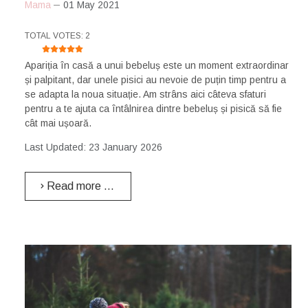
Mama
01 May 2021
USER RATING:
5
/
5
TOTAL VOTES: 2
Apariția în casă a unui bebeluș este un moment extraordinar
și palpitant, dar unele pisici au nevoie de puțin timp pentru a
se adapta la noua situație. Am strâns aici câteva sfaturi
pentru a te ajuta ca întâlnirea dintre bebeluș și pisică să fie
cât mai ușoară.
Last Updated: 23 January 2026
Read more …