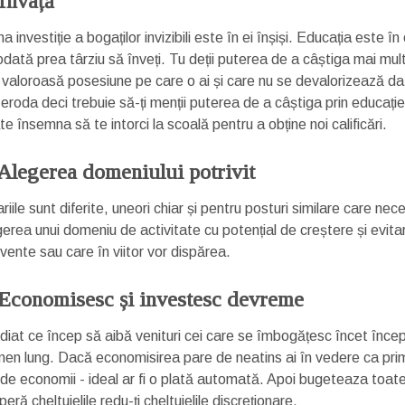
 Învață
a investiție a bogaților invizibili este în ei înșiși. Educația este 
odată prea târziu să înveți. Tu deții puterea de a câștiga mai mult 
 valoroasă posesiune pe care o ai și care nu se devalorizează dat
 eroda deci trebuie să-ți menții puterea de a câștiga prin educație
e însemna să te intorci la scoală pentru a obține noi calificări.
 Alegerea domeniului potrivit
riile sunt diferite, uneori chiar și pentru posturi similare care nec
gerea unui domeniu de activitate cu potențial de creștere și evita
vente sau care în viitor vor dispărea.
 Economisesc și investesc devreme
diat ce încep să aibă venituri cei care se îmbogățesc încet înce
men lung. Dacă economisirea pare de neatins ai în vedere ca prim
de economii - ideal ar fi o plată automată. Apoi bugeteaza toate ce
eră cheltuielile redu-ți cheltuielile discreționare.