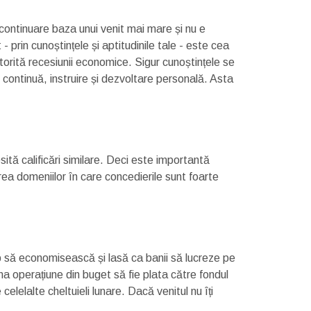
în continuare baza unui venit mai mare și nu e
- prin cunoștințele și aptitudinile tale - este cea
orită recesiunii economice. Sigur cunoștințele se
 continuă, instruire și dezvoltare personală. Asta
esită calificări similare. Deci este importantă
rea domeniilor în care concedierile sunt foarte
p să economisească și lasă ca banii să lucreze pe
a operațiune din buget să fie plata către fondul
lelalte cheltuieli lunare. Dacă venitul nu îți