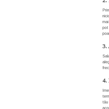
2.
Prim
nici
mai
pot
poat
3.
Sala
ale
frec
4.
Ime
ter
tău 
acop