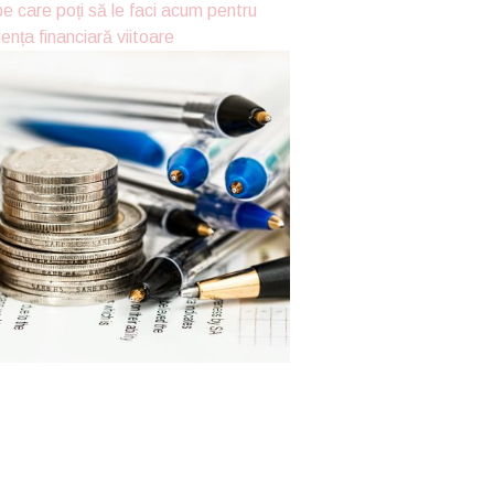
 pe care poți să le faci acum pentru
nța financiară viitoare