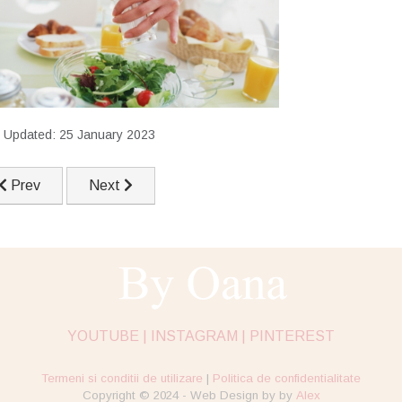
t Updated: 25 January 2023
Previous article: Cum să-ți aprovizionezi cămara
Next article: Cum să reziști tentației de a cheltui
Prev
Next
YOUTUBE |
INSTAGRAM |
PINTEREST
Termeni si conditii de utilizare
|
Politica de confidentialitate
Copyright © 2024 - Web Design by by
Alex