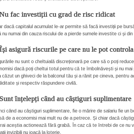
 Nu fac investiții cu grad de risc ridicat
ar dacă capitalul acumulat le-ar permite să facă investiții pe burs
 nu numai din cauza riscului de a pierde sumele investite ci și di
 Își asigură riscurile pe care nu le pot controla
urările nu sunt o cheltuială discreționară pe care să o poți reduc
nomisi dacă poți cheltui totul pentru că te îmbolnăvești și nu mai
a căzut un ghiveci de la balconul tău și a rănit pe cineva, pentru
liditate și respectiv răspundere civilă.
 Sunt înțelepți când au câștiguri suplimentare
ci când au câștiguri suplimentare, fie o mărire de salariu fie un b
să de a economisi mai mult nu de a petrece. Și chiar dacă câștigul
rai aceștia actionează fără grabă. În caz că te întrebi de ce nu vo
ții invizibili nu joacă la loterie.