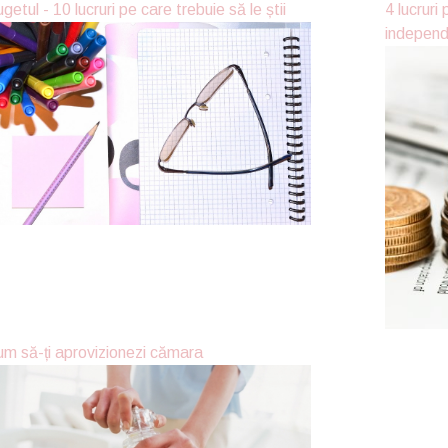
getul - 10 lucruri pe care trebuie să le știi
4 lucruri
independe
m să-ți aprovizionezi cămara