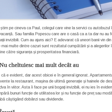
i știm pe cineva ca Paul, colegul care vine la servici cu autobuz
vacanță. Sau familia Popescu care are o casă ca a ta dar nu au fo
ții invizibili. Cum au ajuns aici? E adevarat că uneori banii vin 
 mai multe dintre cazuri sunt rezultatul cumpătării și a alegerilo
ine către siguranța și prosperitatea financiară.
 Nu cheltuiesc mai mult decât au
u că e evident, dar acest obicei e în general ignorat. Apartament
cvente la restaurant, mașina de ultimă generație și hainele de des
va în viitor. Asta îi face pe unii bogați invizibili, ei nu ies în evid
ără bunuri funcție de utilitatea lor și nu funcție de preț sau mod
abă câștigând dobânzi sau dividende.