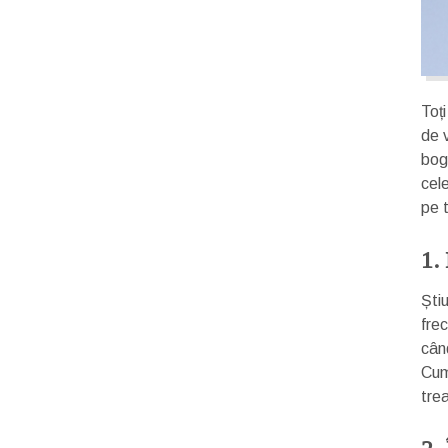
Toț
de 
boga
cele
pe t
1.
Ști
fre
când
Cump
tre