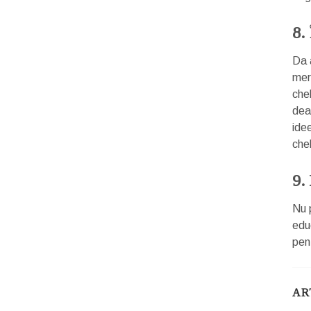
8.
Da 
mer
che
dea
ide
chel
9.
Nu 
edu
pen
AR