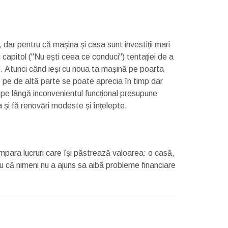
 dar pentru că mașina și casa sunt investiții mari
apitol ("Nu ești ceea ce conduci") tentației de a
". Atunci când ieși cu noua ta mașină pe poarta
 pe de altă parte se poate aprecia în timp dar
 pe lângă inconvenientul funcțional presupune
a și fă renovări modeste și înțelepte.
umpara lucruri care își păstrează valoarea: o casă,
ru că nimeni nu a ajuns sa aibă probleme financiare