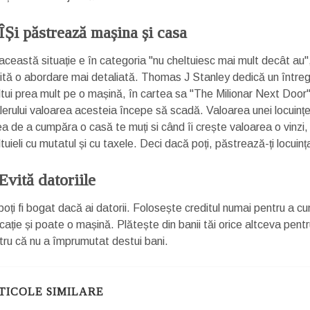
 ÎȘi păstrează mașina și casa
această situație e în categoria "nu cheltuiesc mai mult decât au",
ită o abordare mai detaliată. Thomas J Stanley dedică un întreg c
ltui prea mult pe o mașină, în cartea sa "The Milionar Next Door
lerului valoarea acesteia începe să scadă. Valoarea unei locuințe
ea de a cumpăra o casă te muți si când îi crește valoarea o vinzi,
tuieli cu mutatul și cu taxele. Deci dacă poți, păstrează-ți locuinț
 Evită datoriile
poți fi bogat dacă ai datorii. Folosește creditul numai pentru a c
cație și poate o mașină. Plătește din banii tăi orice altceva pent
tru că nu a împrumutat destui bani.
TICOLE SIMILARE