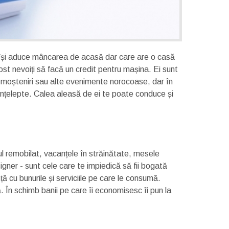
ul își aduce mâncarea de acasă dar care are o casă
st nevoiți să facă un credit pentru mașina. Ei sunt
din moșteniri sau alte evenimente norocoase, dar în
r înțelepte. Calea aleasă de ei te poate conduce și
ul remobilat, vacanțele în străinătate, mesele
igner - sunt cele care te impiedică să fii bogată
ență cu bunurile și serviciile pe care le consumă.
ă. În schimb banii pe care îi economisesc îi pun la