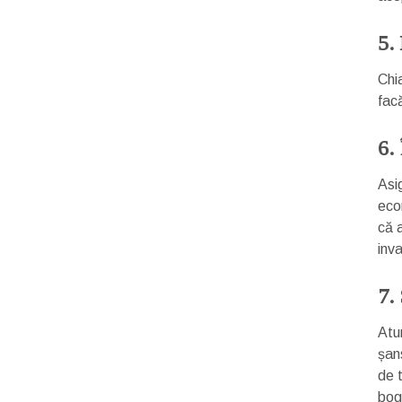
5.
Chi
facă
6.
Asig
eco
că 
inva
7.
Atun
șan
de t
boga