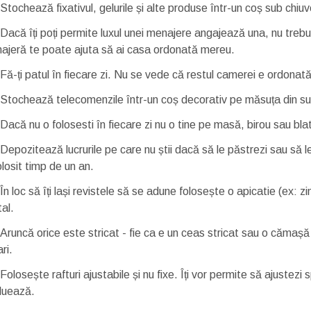
Stochează fixativul, gelurile și alte produse într-un coș sub chiu
Dacă îți poți permite luxul unei menajere angajează una, nu treb
ajeră te poate ajuta să ai casa ordonată mereu.
Fă-ți patul în fiecare zi. Nu se vede că restul camerei e ordonat
Stochează telecomenzile într-un coș decorativ pe măsuța din su
Dacă nu o folosesti în fiecare zi nu o tine pe masă, birou sau bla
Depozitează lucrurile pe care nu știi dacă să le păstrezi sau să le 
olosit timp de un an.
În loc să îți lași revistele să se adune folosește o apicatie (ex: 
tal.
Aruncă orice este stricat - fie ca e un ceas stricat sau o cămaș
ri.
Folosește rafturi ajustabile și nu fixe. Îți vor permite să ajustezi
luează.