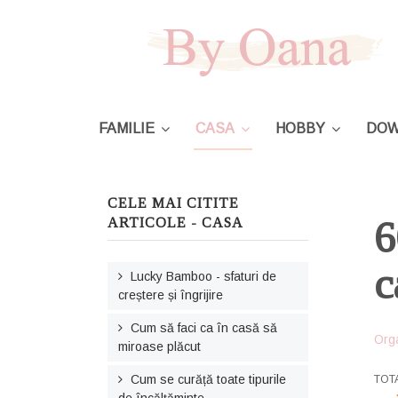
FAMILIE
CASA
HOBBY
DOW
CELE MAI CITITE
6
ARTICOLE - CASA
c
Lucky Bamboo - sfaturi de
creștere și îngrijire
Cum să faci ca în casă să
Org
miroase plăcut
Cum se curăță toate tipurile
USE
TOT