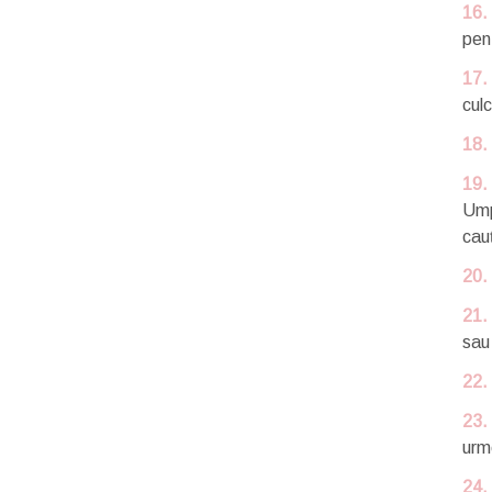
16.
pen
17.
cul
18.
19.
Ump
cauț
20.
21.
sau 
22.
23.
urm
24.