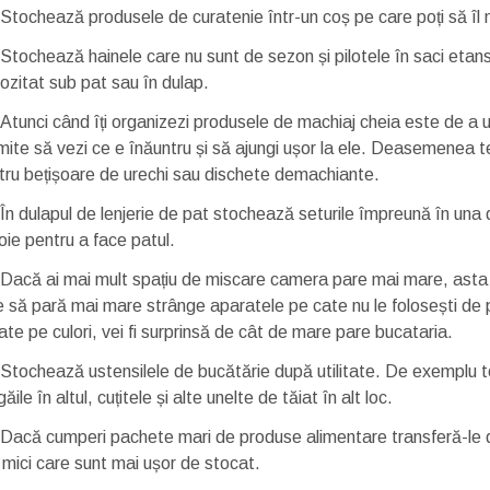
Stochează produsele de curatenie într-un coș pe care poți să îl m
Stochează hainele care nu sunt de sezon și pilotele în saci etans
ozitat sub pat sau în dulap.
Atunci când îți organizezi produsele de machiaj cheia este de a ut
mite să vezi ce e înăuntru și să ajungi ușor la ele. Deasemenea te
tru bețișoare de urechi sau dischete demachiante.
În dulapul de lenjerie de pat stochează seturile împreună în una 
oie pentru a face patul.
Dacă ai mai mult spațiu de miscare camera pare mai mare, asta es
e să pară mai mare strânge aparatele pe cate nu le folosești de pe
ate pe culori, vei fi surprinsă de cât de mare pare bucataria.
Stochează ustensilele de bucătărie după utilitate. De exemplu toa
igăile în altul, cuțitele și alte unelte de tăiat în alt loc.
Dacă cumperi pachete mari de produse alimentare transferă-le din
 mici care sunt mai ușor de stocat.