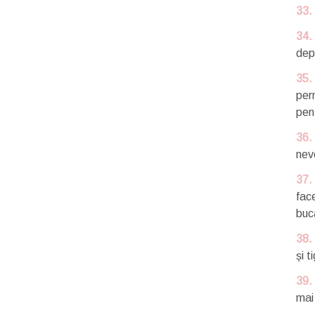
33.
34.
dep
35.
per
pen
36.
nev
37.
fac
buc
38.
și t
39.
mai