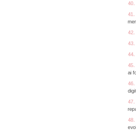
40.
41.
men
42.
43.
44.
45.
ai f
46.
digi
47.
repa
48.
evo