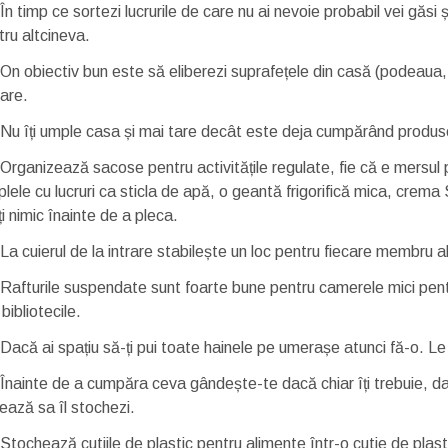
În timp ce sortezi lucrurile de care nu ai nevoie probabil vei găsi
tru altcineva.
On obiectiv bun este să eliberezi suprafețele din casă (podeaua, 
care.
Nu îți umple casa și mai tare decât este deja cumpărând produse
Organizează sacose pentru activitățile regulate, fie că e mersul p
lele cu lucruri ca sticla de apă, o geantă frigorifică mica, crema
i nimic înainte de a pleca.
La cuierul de la intrare stabilește un loc pentru fiecare membru al 
Rafturile suspendate sunt foarte bune pentru camerele mici pent
bibliotecile.
Dacă ai spațiu să-ți pui toate hainele pe umerașe atunci fă-o. Le
Înainte de a cumpăra ceva gândește-te dacă chiar îți trebuie, da
ează sa îl stochezi.
Stochează cutiile de plastic pentru alimente într-o cutie de plast