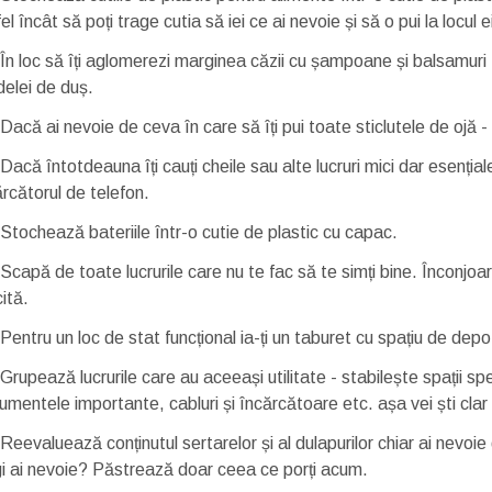
el încât să poți trage cutia să iei ce ai nevoie și să o pui la locul e
În loc să îți aglomerezi marginea căzii cu șampoane și balsamuri 
delei de duș.
Dacă ai nevoie de ceva în care să îți pui toate sticlutele de ojă 
Dacă întotdeauna îți cauți cheile sau alte lucruri mici dar esențiale
ărcătorul de telefon.
Stochează bateriile într-o cutie de plastic cu capac.
Scapă de toate lucrurile care nu te fac să te simți bine. Înconjoar
cită.
Pentru un loc de stat funcțional ia-ți un taburet cu spațiu de depo
Grupează lucrurile care au aceeași utilitate - stabilește spații 
mentele importante, cabluri și încărcătoare etc. așa vei ști clar 
Reevaluează conținutul sertarelor și al dulapurilor chiar ai nevo
gi ai nevoie? Păstrează doar ceea ce porți acum.