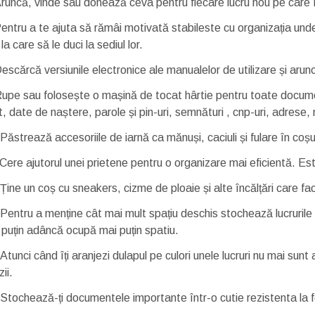
runcă, vinde sau donează ceva pentru fiecare lucru nou pe care î
entru a te ajuta să rămâi motivată stabileste cu organizația unde 
la care să le duci la sediul lor.
escărcă versiunile electronice ale manualelor de utilizare și aruncă
upe sau folosește o mașină de tocat hârtie pentru toate documen
t, date de naștere, parole și pin-uri, semnături , cnp-uri, adrese
Păstrează accesoriile de iarnă ca mănuși, caciuli și fulare în coșur
Cere ajutorul unei prietene pentru o organizare mai eficientă. Esti
Ține un coș cu sneakers, cizme de ploaie și alte încălțări care fac 
Pentru a menține cât mai mult spațiu deschis stochează lucrurile p
 puțin adâncă ocupă mai puțin spatiu.
Atunci când îți aranjezi dulapul pe culori unele lucruri nu mai sunt 
ii.
Stochează-ți documentele importante într-o cutie rezistenta la f