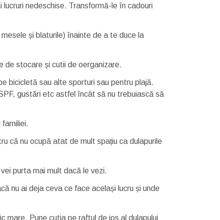
 și lucruri nedeschise. Transformă-le în cadouri
mesele și blaturile) înainte de a te duce la
 de stocare și cutii de oerganizare.
e bicicletă sau alte sporturi sau pentru plajă.
 SPF, gustări etc astfel încât să nu trebuiască să
familiei.
ru că nu ocupă atat de mult spațiu ca dulapurile
 vei purta mai mult dacă le vezi.
că nu ai deja ceva ce face același lucru și unde
ic mare. Pune cutia pe raftul de jos al dulapului