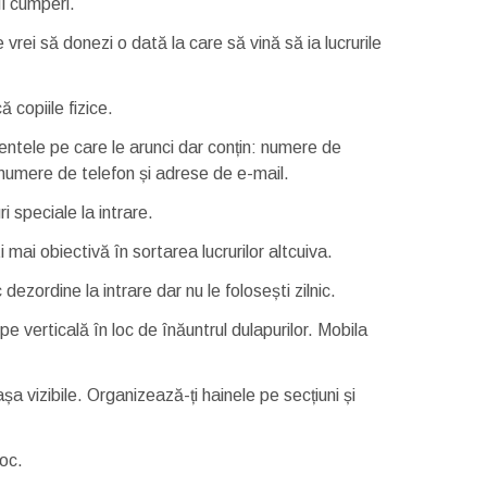
l cumperi.
vrei să donezi o dată la care să vină să ia lucrurile
 copiile fizice.
tele pe care le arunci dar conțin: numere de
, numere de telefon și adrese de e-mail.
i speciale la intrare.
 mai obiectivă în sortarea lucrurilor altcuiva.
dezordine la intrare dar nu le folosești zilnic.
e verticală în loc de înăuntrul dulapurilor. Mobila
așa vizibile. Organizează-ți hainele pe secțiuni și
oc.