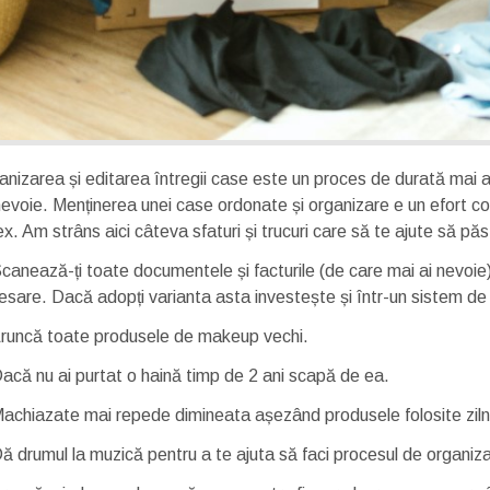
anizarea și editarea întregii case este un proces de durată mai al
nevoie. Menținerea unei case ordonate și organizare e un efort co
ex. Am strâns aici câteva sfaturi și trucuri care să te ajute să păst
canează-ți toate documentele și facturile (de care mai ai nevoie)
esare. Dacă adopți varianta asta investește și într-un sistem de 
runcă toate produsele de makeup vechi.
acă nu ai purtat o haină timp de 2 ani scapă de ea.
achiazate mai repede dimineata așezând produsele folosite zilnic
ă drumul la muzică pentru a te ajuta să faci procesul de organiza