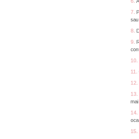
6.
A
7.
P
sau 
8.
D
9.
R
con
10.
11.
12.
13.
mai
14.
ocaz
15.