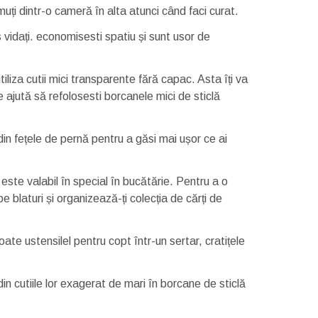
uți dintr-o cameră în alta atunci când faci curat.
 vidați. economisesti spatiu și sunt usor de
iliza cutii mici transparente fără capac. Asta îți va
 ajută să refolosesti borcanele mici de sticlă
din fețele de pernă pentru a găsi mai ușor ce ai
te valabil în special în bucătărie. Pentru a o
 blaturi și organizează-ți colecția de cărți de
te ustensilel pentru copt într-un sertar, cratițele
 cutiile lor exagerat de mari în borcane de sticlă