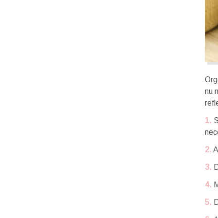
Org
nu 
refl
1.
S
nec
2.
A
3.
D
4.
M
5.
D