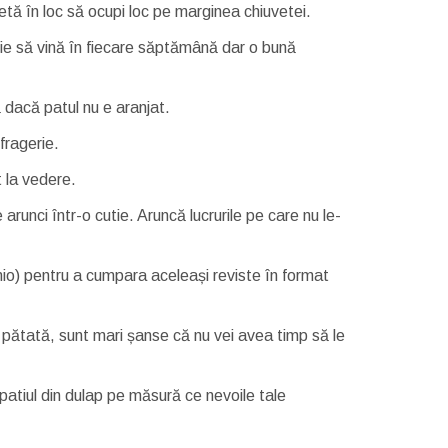
vetă în loc să ocupi loc pe marginea chiuvetei.
uie să vină în fiecare săptămână dar o bună
ă dacă patul nu e aranjat.
fragerie.
t la vedere.
arunci într-o cutie. Aruncă lucrurile pe care nu le-
zinio) pentru a cumpara aceleași reviste în format
ă pătată, sunt mari șanse că nu vei avea timp să le
 spatiul din dulap pe măsură ce nevoile tale