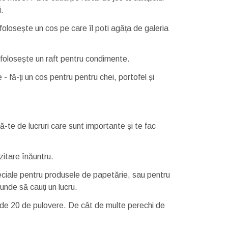
i.
folosește un cos pe care îl poti agăța de galeria
- folosește un raft pentru condimente.
 - fă-ți un cos pentru pentru chei, portofel și
ă-te de lucruri care sunt importante și te fac
zitare înăuntru.
speciale pentru produsele de papetărie, sau pentru
unde să cauți un lucru.
ie de 20 de pulovere. De cât de multe perechi de