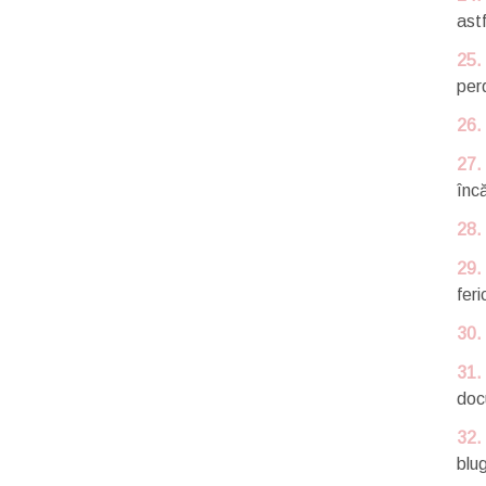
astf
25.
per
26.
27.
înc
28.
29.
feri
30.
31.
docu
32.
blu