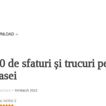
NLOAD
0 de sfaturi și trucuri 
asei
anizare
04 March 2022
R RATING:
5
/
5
AL VOTES: 2