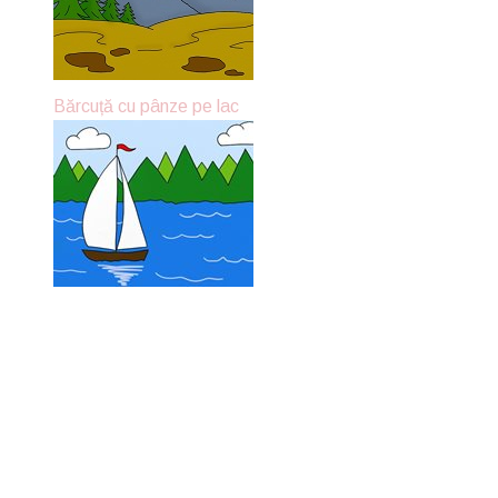
Bărcuță cu pânze pe lac