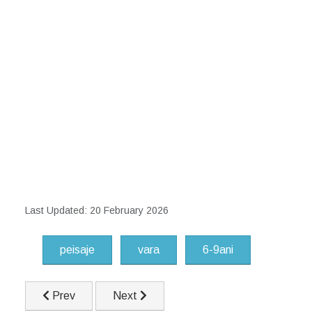
Last Updated: 20 February 2026
peisaje
vara
6-9ani
Previous article: Pepene
Next article: Peisaj de toamna
Prev
Next