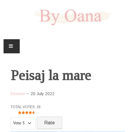
FAMILIE
Peisaj la mare
CASA
HOBBY
Desene
20 July 2022
DOWNLOAD
USER RATING:
4.5
/
5
TOTAL VOTES: 26
Please Rate