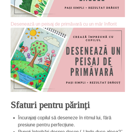
Desenează un peisaj de primăvară cu un măr înflorit
Sfaturi pentru părinți
Încurajați copilul să deseneze în ritmul lui, fără
presiune pentru perfecțiune.
Puneți întrebări despre desen („Unde duce aleea?”,