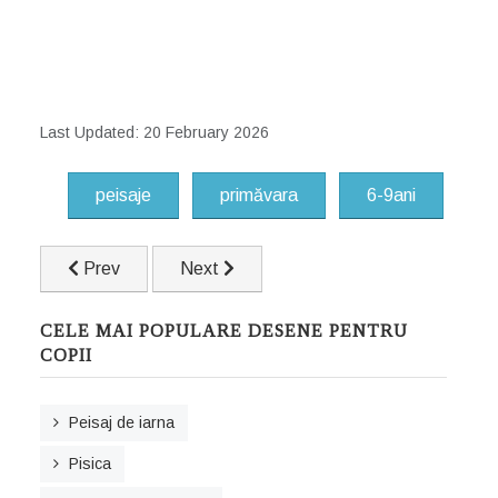
Last Updated: 20 February 2026
peisaje
primăvara
6-9ani
Previous article: Peisaj de toamna
Next article: Peisaj de munte
Prev
Next
CELE MAI POPULARE DESENE PENTRU
COPII
Peisaj de iarna
Pisica