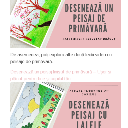
De asemenea, poți explora alte două lecții video cu
peisaje de primăvară.
Desenează un peisaj liniștit de primăvară – Ușor și
plăcut pentru tine și copilul tău