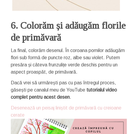
6. Colorăm și adăugăm florile
de primăvară
La final, colorăm desenul. În coroana pomilor adăugăm
flori sub formă de puncte roz, albe sau violet. Putem
presăra și câteva frunzulițe verde deschis pentru un
aspect proaspăt, de primăvară.
Dacă vrei să urmărești pas cu pas întregul proces,
găsești pe canalul meu de YouTube
tutorialul video
complet pentru acest desen
.
Desenează un peisaj liniștit de primăvară cu creioane
cerate