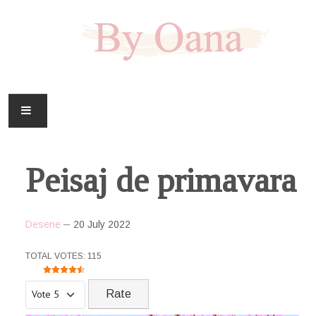
FAMILIE
Peisaj de primavara
CASA
HOBBY
Desene
20 July 2022
DOWNLOAD
USER RATING:
4.5
/
5
TOTAL VOTES: 115
Please Rate