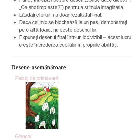
„Ce anotimp este?”) pentru a stimula imaginația.
Lăudați efortul, nu doar rezultatul final.
Dacă cel mic se blochează la un pas, demonstrați
pe o altă foaie, nu peste desenul lui.
Expuneți desenul final într-un loc vizibil – acest lucru
crește încrederea copilului în propriile abilități.
Desene asemănătoare
Peisaj de primăvară
Ghiocei