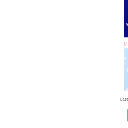
M
Las