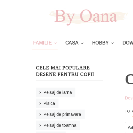
FAMILIE
CASA
HOBBY
DOW
CELE MAI POPULARE
C
DESENE PENTRU COPII
Peisaj de iarna
Des
Pisica
USE
TOT
Peisaj de primavara
Ple
Peisaj de toamna