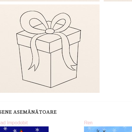
SENE ASEMĂNĂTOARE
rad împodobit
Ren