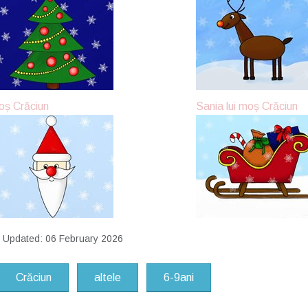
oș Crăciun
Sania lui moș Crăciun
t Updated: 06 February 2026
Crăciun
altele
6-9ani