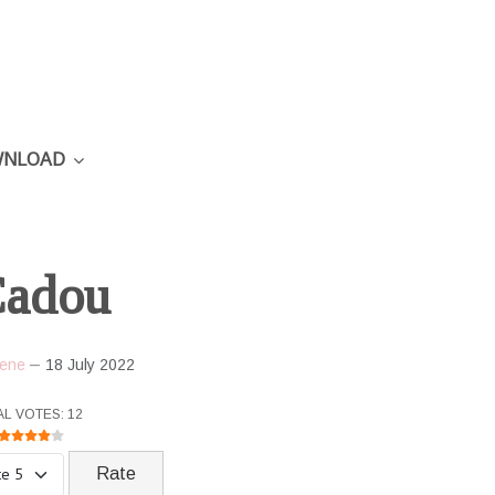
NLOAD
adou
ene
18 July 2022
R RATING:
4
/
5
AL VOTES: 12
ase Rate