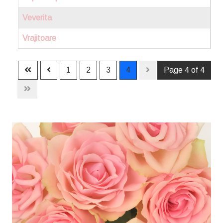
Veverita
Vrajitoare
1
2
3
4
Page 4 of 4