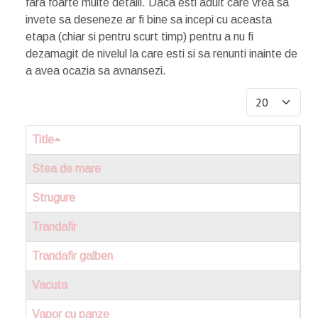
fara foarte multe detalii. Daca esti adult care vrea sa
invete sa deseneze ar fi bine sa incepi cu aceasta
etapa (chiar si pentru scurt timp) pentru a nu fi
dezamagit de nivelul la care esti si sa renunti inainte de
a avea ocazia sa avnansezi.
Display #
Title
Stea de mare
Strugure
Trandafir
Trandafir galben
Vacuta
Vapor cu panze