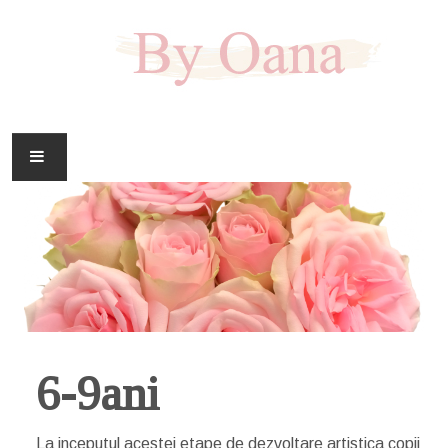
FAMILIE
CASA
HOBBY
DOWNLOAD
6-9ani
La inceputul acestei etape de dezvoltare artistica copii