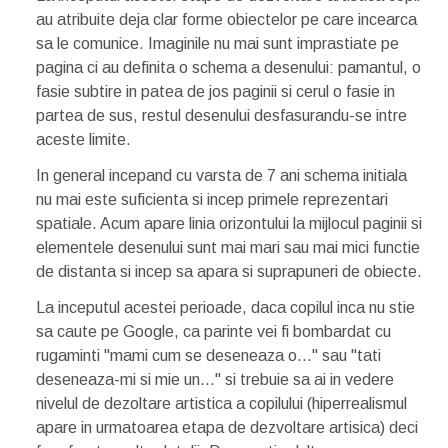
au atribuite deja clar forme obiectelor pe care incearca
sa le comunice. Imaginile nu mai sunt imprastiate pe
pagina ci au definita o schema a desenului: pamantul, o
fasie subtire in patea de jos paginii si cerul o fasie in
partea de sus, restul desenului desfasurandu-se intre
aceste limite.
In general incepand cu varsta de 7 ani schema initiala
nu mai este suficienta si incep primele reprezentari
spatiale. Acum apare linia orizontului la mijlocul paginii si
elementele desenului sunt mai mari sau mai mici functie
de distanta si incep sa apara si suprapuneri de obiecte.
La inceputul acestei perioade, daca copilul inca nu stie
sa caute pe Google, ca parinte vei fi bombardat cu
rugaminti "mami cum se deseneaza o..." sau "tati
deseneaza-mi si mie un..." si trebuie sa ai in vedere
nivelul de dezoltare artistica a copilului (hiperrealismul
apare in urmatoarea etapa de dezvoltare artisica) deci